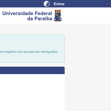
Entrar
Pular
Auto
para
Contraste
Universidade Federal
da Paraíba
conteúdo
ra registros com as palavras:
bibliografico
,