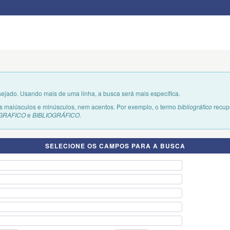
jado. Usando mais de uma linha, a busca será mais específica.
es maiúsculos e minúsculos, nem acentos. Por exemplo, o termo
bibliográfico
recupe
OGRAFICO
e
BIBLIOGRÁFICO
.
SELECIONE OS CAMPOS PARA A BUSCA