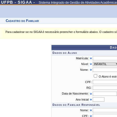
UFPB - SIGAA -
Sistema Integrado de Gestão de Atividades Acadêmica
Cadastro do Familiar
Para cadastrar-se no SIGAA é necessário preencher o formulário abaixo. O cadastro só
Dad
Dados do Aluno
Matrícula:
Nível:
Nome:
O Aluno é est
CPF:
RG:
Data de Nascimento:
Ano Inicial
Dados do Familiar Responsável
Nome:
CPF: