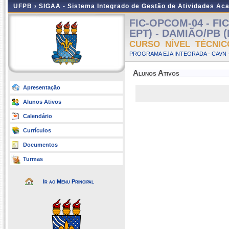
UFPB ›
SIGAA - Sistema Integrado de Gestão de Atividades Ac
FIC-OPCOM-04 - F
EPT) - DAMIÃO/PB (
CURSO NÍVEL TÉCNIC
PROGRAMA EJA INTEGRADA - CAVN 
Alunos Ativos
Apresentação
Alunos Ativos
Calendário
Currículos
Documentos
Turmas
Ir ao Menu Principal