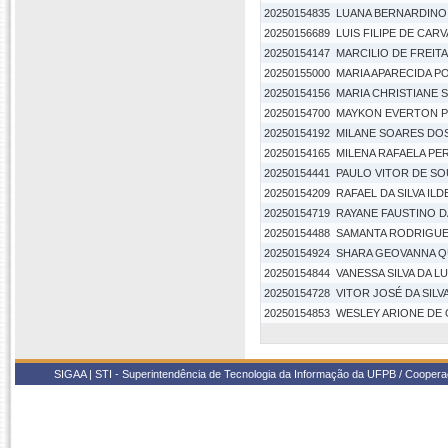
20250154835
LUANA BERNARDINO
20250156689
LUIS FILIPE DE CA
20250154147
MARCILIO DE FREITA
20250155000
MARIA APARECIDA PO
20250154156
MARIA CHRISTIANE 
20250154700
MAYKON EVERTON 
20250154192
MILANE SOARES DO
20250154165
MILENA RAFAELA PE
20250154441
PAULO VITOR DE SO
20250154209
RAFAEL DA SILVA IL
20250154719
RAYANE FAUSTINO DA
20250154488
SAMANTA RODRIGUE
20250154924
SHARA GEOVANNA Q
20250154844
VANESSA SILVA DA L
20250154728
VITOR JOSÉ DA SILV
20250154853
WESLEY ARIONE DE
SIGAA | STI - Superintendência de Tecnologia da Informação da UFPB / Coope