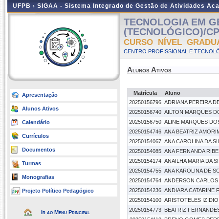
UFPB ›
SIGAA - Sistema Integrado de Gestão de Atividades Ac
TECNOLOGIA EM G
(TECNOLÓGICO)/CPT
CURSO NÍVEL GRADU
CENTRO PROFISSIONAL E TECNOLÓG
Alunos Ativos
Matrícula
Aluno
Apresentação
20250156796
ADRIANA PEREIRA D
Alunos Ativos
20250156740
AILTON MARQUES D
20250156750
ALINE MARQUES DO
Calendário
20250154746
ANA BEATRIZ AMORI
Currículos
20250154067
ANA CAROLINA DA SI
Documentos
20250154085
ANA FERNANDA RIB
20250154174
ANAILHA MARIA DA SI
Turmas
20250154755
ANA KAROLINA DE S
Monografias
20250154764
ANDERSON CARLOS 
20250154236
ANDIARA CATARINE F
Projeto Político Pedagógico
20250154100
ARISTOTELES IZIDIO
20250154773
BEATRIZ FERNANDE
Ir ao Menu Principal