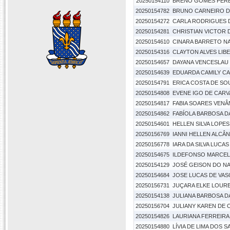
20250154110
BRENO GOMES PERE
20250154782
BRUNO CARNEIRO D
20250154272
CARLA RODRIGUES D
20250154281
CHRISTIAN VICTOR D
20250154610
CINARA BARRETO NA
20250154316
CLAYTON ALVES LIB
20250154657
DAYANA VENCESLAU 
20250154639
EDUARDA CAMILY CA
20250154791
ERICA COSTA DE SO
20250154808
EVENE IGO DE CARV
20250154817
FABIA SOARES VENÂ
20250154862
FABÍOLA BARBOSA DA
20250154601
HELLEN SILVA LOPES
20250156769
IANNI HELLEN ALCÂN
20250156778
IARA DA SILVA LUCA
20250154675
ILDEFONSO MARCEL
20250154129
JOSÉ GEISON DO NA
20250154684
JOSE LUCAS DE VAS
20250156731
JUÇARA ELKE LOURE
20250154138
JULIANA BARBOSA DA
20250156704
JULIANY KAREN DE O
20250154826
LAURIANA FERREIRA
20250154880
LÍVIA DE LIMA DOS 