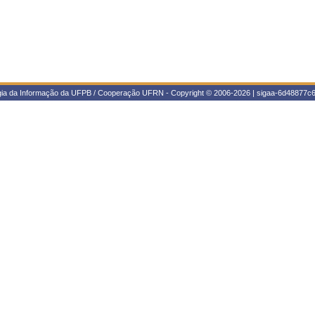
ogia da Informação da UFPB / Cooperação UFRN - Copyright © 2006-2026 | sigaa-6d48877