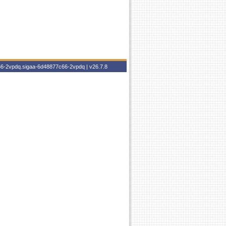
c66-2vpdq.sigaa-6d48877c66-2vpdq |
v26.7.8