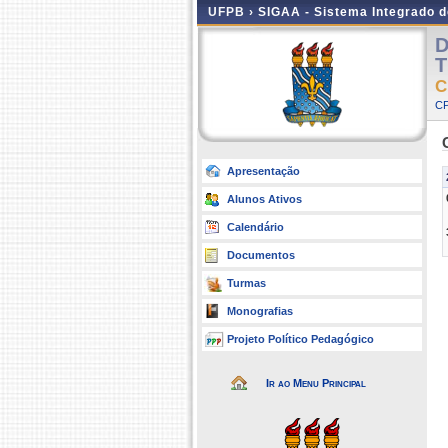
UFPB ›
SIGAA - Sistema Integrado 
D
T
C
C
Apresentação
Alunos Ativos
Calendário
Documentos
Turmas
Monografias
Projeto Político Pedagógico
Ir ao Menu Principal