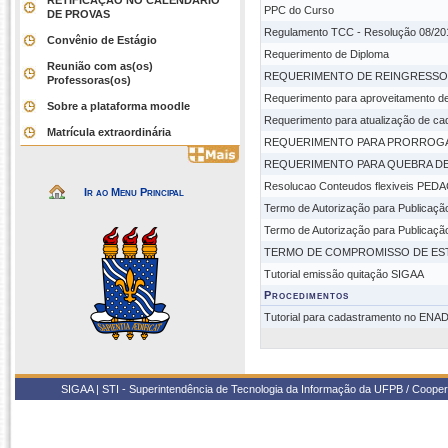
RETIFICAÇÃO NO CALENDÁRIO
PPC do Curso
DE PROVAS
Regulamento TCC - Resolução 08/20
Convênio de Estágio
Requerimento de Diploma
Reunião com as(os)
REQUERIMENTO DE REINGRESSO
Professoras(os)
Requerimento para aproveitamento d
Sobre a plataforma moodle
Requerimento para atualização de ca
Matrícula extraordinária
REQUERIMENTO PARA PRORROGA
REQUERIMENTO PARA QUEBRA DE
Resolucao Conteudos flexiveis PE
Ir ao Menu Principal
Termo de Autorização para Publicaç
Termo de Autorização para Publicaç
TERMO DE COMPROMISSO DE ESTÁ
Tutorial emissão quitação SIGAA
Procedimentos
Tutorial para cadastramento no ENA
SIGAA | STI - Superintendência de Tecnologia da Informação da UFPB / Coope