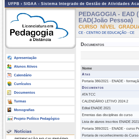
UFPB ›
SIGAA - Sistema Integrado de Gestão de Atividades Ac
PEDAGOGIA - EAD (
EAD(João Pessoa)
CURSO NÍVEL GRADU
CE - CENTRO DE EDUCAÇÃO - CE
Documentos
Apresentação
Alunos Ativos
Nome
Atas
Calendário
Portaria 386/2021 - ENADE - formaçã
Currículos
Documentos
Documentos
ATA TCC
Turmas
CALENDÁRIO LETIVO 2024.2
Edital ENADE 2021
Monografias
Ementas das disciplinas do curso
Projeto Político Pedagógico
Lista de alunos inscritos ENADE 2021
Portaria 389/2021 - ENADE - curso P
Notícias
Portaria de reconhecimento do Curs