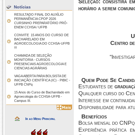
Seleção: consistirá e
Notícias
horário a serem comuni
RESULTADO FINAL DO AUXÍLIO
PERMANÊNCIA CPOP 2026
CURSINHO PREPARATÓRIO PRÓ-
ENEM CCHSA / UFPB
U
CONVITE  15 ANOS DO CURSO DE
BACHARELADO EM
Centro de
AGROECOLOGIA DO CCHSA-UFPB
!!!
CHAMADA DE SELEÇÃO
“Investiga
MONITORIA - CURSOS
PRESENCIAIS AGROECOLOGIA E
CIENCIAS AGRÁRIAS
VAGA ABERTA PARA BOLSISTA DE
Quem Pode Se Candid
INICIAÇÃO CIENTÍFICA (IC) - PIBIC -
UFPB CNPq
Estudantes de
graduaç
Qualquer curso do Cent
15 Anos do Curso de Bacharelado em
Agroecologia do CCHSA-UFPB -
Interesse em continuida
Campus III.
Disponibilidade para a
Benefícios
Ir ao Menu Principal
Bolsa mensal do CNPq
Experiência prática e