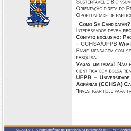
Sustentável e Bioinsu
Orientação direta do 
Oportunidade de partic
Como Se Candidatar?
Interessados devem
reg
Contato exclusivo:
Pro
– CCHSA/UFPB
What
Envie mensagem com seu
pesquisa.
Vagas limitadas!
Não pe
científica com bolsa re
UFPB – Universidade 
Agrárias (CCHSA)
Ca
“Investigar hoje para t
SIGAA | STI - Superintendência de Tecnologia da Informação da UFPB / Coope