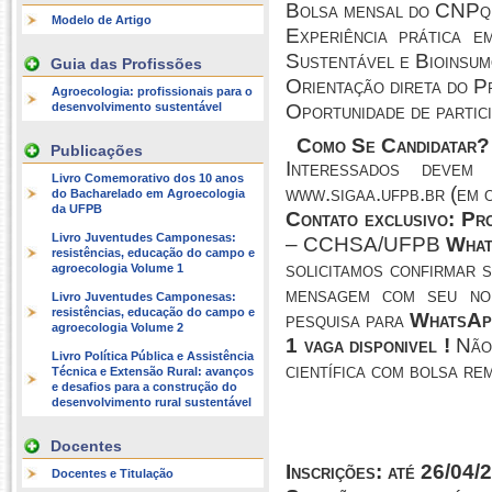
Bolsa mensal do CNPq 
Modelo de Artigo
Experiência prática e
Sustentável e Bioinsu
Guia das Profissões
Orientação direta do 
Agroecologia: profissionais para o
desenvolvimento sustentável
Oportunidade de partic
Como Se Candidatar?
Publicações
Interessados deve
Livro Comemorativo dos 10 anos
www.sigaa.ufpb.br (em 
do Bacharelado em Agroecologia
da UFPB
Contato exclusivo:
Pro
Livro Juventudes Camponesas:
– CCHSA/UFPB
What
resistências, educação do campo e
solicitamos confirmar s
agroecologia Volume 1
mensagem com seu nom
Livro Juventudes Camponesas:
resistências, educação do campo e
pesquisa para
WhatsAp
agroecologia Volume 2
1 vaga disponivel !
Não 
Livro Política Pública e Assistência
científica com bolsa re
Técnica e Extensão Rural: avanços
e desafios para a construção do
desenvolvimento rural sustentável
Docentes
Inscrições: até 26/04/
Docentes e Titulação