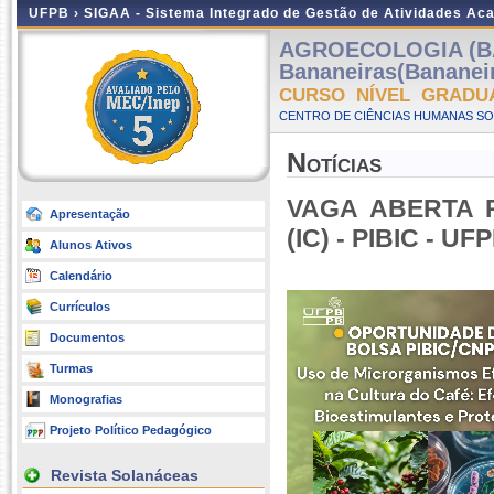
UFPB ›
SIGAA - Sistema Integrado de Gestão de Atividades Ac
AGROECOLOGIA (B
Bananeiras(Bananei
CURSO NÍVEL GRADU
CENTRO DE CIÊNCIAS HUMANAS SOC
Notícias
VAGA ABERTA P
Apresentação
(IC) - PIBIC - U
Alunos Ativos
Calendário
Currículos
Documentos
Turmas
Monografias
Projeto Político Pedagógico
Revista Solanáceas