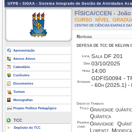
UFPB ›
SIGAA - Sistema Integrado de Gestão de Atividades Ac
FÍSICA/CCEN - João
CURSO NÍVEL GRADU
CENTRO DE CIÊNCIAS EXATAS E DA 
Notícias
DEFESA DE TCC DE KELVIN
Apresentação
Sala DF 201
Local:
Alunos Ativos
03/10/2025
Data:
Calendário
14:00
Hora:
Currículos
GDFIS0094 - 
Atividade:
Documentos
- 60h (2025.1)
Turmas
Monografias
Dados do Trabalho
Projeto Político Pedagógico
Título:
Gravidade quânti
Quântica
TCC
Palavras
Gravidade Quânt
chave:
Depósito do TCC
Lorentz, Modific