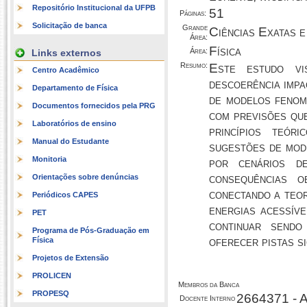
Repositório Institucional da UFPB
51
Páginas:
Solicitação de banca
Grande
Ciências Exatas e
Área:
Física
Área:
Links externos
Resumo:
Este estudo vi
Centro Acadêmico
descoerência impa
Departamento de Física
de modelos fenom
Documentos fornecidos pela PRG
com previsões que
Laboratórios de ensino
princípios teór
Manual do Estudante
sugestões de modi
Monitoria
por cenários de
consequências o
Orientações sobre denúncias
conectando a teor
Periódicos CAPES
energias acessív
PET
continuar sendo
Programa de Pós-Graduação em
oferecer pistas s
Física
Projetos de Extensão
PROLICEN
Membros da Banca
PROPESQ
2664371 -
Docente Interno