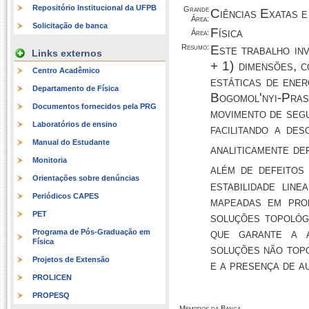
Repositório Institucional da UFPB
Grande
Ciências Exatas e
Área:
Solicitação de banca
Física
Área:
Resumo:
Este trabalho in
Links externos
+ 1) dimensões, c
Centro Acadêmico
estáticas de ener
Departamento de Física
Bogomol'nyi-Pra
Documentos fornecidos pela PRG
movimento de segu
Laboratórios de ensino
facilitando a de
Manual do Estudante
analiticamente de
Monitoria
além de defeitos
Orientações sobre denúncias
estabilidade lin
Periódicos CAPES
mapeadas em prob
PET
soluções topológ
que garante a a
Programa de Pós-Graduação em
Física
soluções não topo
Projetos de Extensão
e a presença de a
PROLICEN
PROPESQ
Membros da Banca