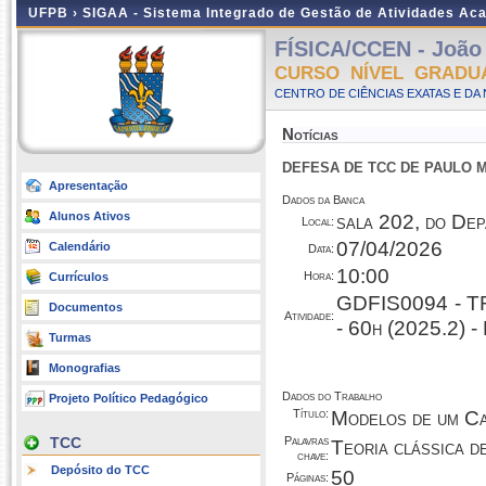
UFPB ›
SIGAA - Sistema Integrado de Gestão de Atividades Ac
FÍSICA/CCEN - João
CURSO NÍVEL GRADU
CENTRO DE CIÊNCIAS EXATAS E DA 
Notícias
DEFESA DE TCC DE PAULO M
Apresentação
Dados da Banca
Alunos Ativos
sala 202, do Dep
Local:
07/04/2026
Calendário
Data:
10:00
Hora:
Currículos
GDFIS0094 - 
Documentos
Atividade:
- 60h (2025.2)
Turmas
Monografias
Dados do Trabalho
Projeto Político Pedagógico
Título:
Modelos de um C
TCC
Palavras
Teoria clássica d
chave:
Depósito do TCC
50
Páginas: