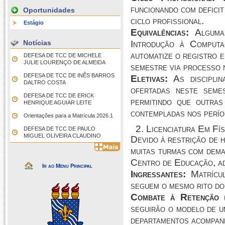
funcionando com deficit
Oportunidades
ciclo profissional.
Estágio
Equivalências:
Algumas
Notícias
Introdução à Computa
automatize o registro e
DEFESA DE TCC DE MICHELE
JULIE LOURENÇO DE ALMEIDA
semestre via processo 
DEFESA DE TCC DE INÊS BARROS
Eletivas:
As discipli
DALTRO COSTA
ofertadas neste seme
DEFESA DE TCC DE ERICK
permitindo que outras
HENRIQUE AGUIAR LEITE
contempladas nos perío
Orientações para a Matrícula 2026.1
2. Licenciatura Em Fís
DEFESA DE TCC DE PAULO
MIGUEL OLIVEIRA CLAUDINO
Devido à restrição de 
muitas turmas com deman
Centro de Educação, ad
Ir ao Menu Principal
Ingressantes:
Matrícul
seguem o mesmo rito do
Combate à Retenção (
seguirão o modelo de u
departamentos acompanh