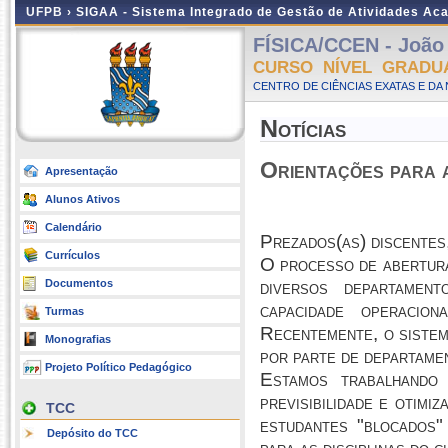
UFPB ›
SIGAA - Sistema Integrado de Gestão de Atividades Ac
FÍSICA/CCEN - João
CURSO NÍVEL GRADU
CENTRO DE CIÊNCIAS EXATAS E DA 
Notícias
Orientações para 
Apresentação
Alunos Ativos
Calendário
Prezados(as) discentes
Currículos
O processo de abertura
Documentos
diversos departamen
capacidade operacio
Turmas
Recentemente, o sistem
Monografias
por parte de departame
Projeto Político Pedagógico
Estamos trabalhando
previsibilidade e otimi
TCC
estudantes "blocados"
Depósito do TCC