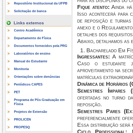
para as disciplinas do c
Repositório Institucional da UFPB
Fique atento:
Ainda há 
Solicitação de banca
Isso acontecerá para c
de reposição e turmas
Links externos
anexo e o Regulamen
Centro Acadêmico
detalhes dos requisitos
Departamento de Física
Abaixo, detalhamos as 
Documentos fornecidos pela PRG
1. Bacharelado Em Fí
Laboratórios de ensino
Ingressantes:
A matríc
Manual do Estudante
Caso o estudante já
Monitoria
aproveitamento na secr
matrículas extraordinár
Orientações sobre denúncias
Dinâmica de Horários (
Periódicos CAPES
Semestres Ímpares (
PET
ofertadas no turno 
Programa de Pós-Graduação em
reposição.
Física
Semestres Pares (Ex
Projetos de Extensão
preferencialmente ofer
PROLICEN
Essa distribuição será 
PROPESQ
Ciclo Profissional:
De