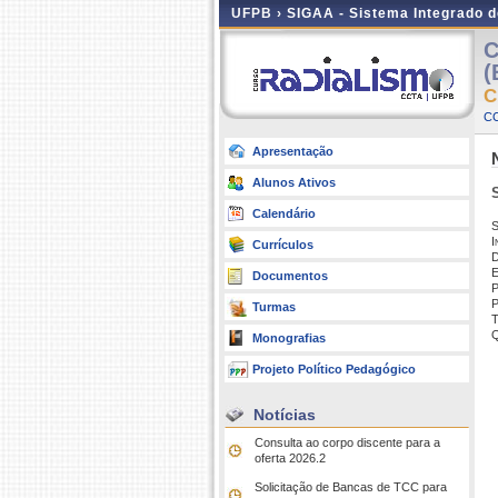
UFPB ›
SIGAA - Sistema Integrado 
C
(
C
CC
Apresentação
Alunos Ativos
Calendário
I
Currículos
D
E
Documentos
P
P
Turmas
T
Q
Monografias
Projeto Político Pedagógico
Notícias
Consulta ao corpo discente para a
oferta 2026.2
Solicitação de Bancas de TCC para