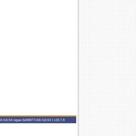
c66-h2c54.sigaa-6d48877c66-h2c54 |
v26.7.8