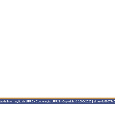
ogia da Informação da UFPB / Cooperação UFRN - Copyright © 2006-2026 | sigaa-6d48877