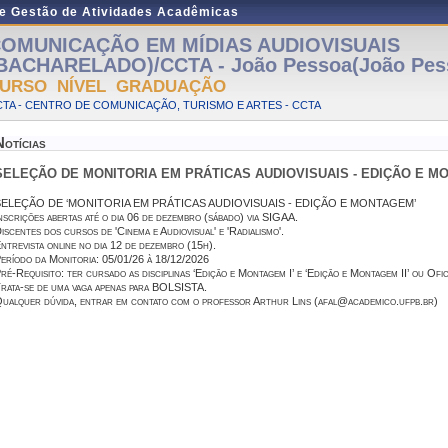
de Gestão de Atividades Acadêmicas
OMUNICAÇÃO EM MÍDIAS AUDIOVISUAIS
BACHARELADO)/CCTA - João Pessoa(João Pes
URSO NÍVEL GRADUAÇÃO
TA - CENTRO DE COMUNICAÇÃO, TURISMO E ARTES - CCTA
Notícias
SELEÇÃO DE MONITORIA EM PRÁTICAS AUDIOVISUAIS - EDIÇÃO E M
SELEÇÃO DE ‘MONITORIA EM PRÁTICAS AUDIOVISUAIS - EDIÇÃO E MONTAGEM’
nscrições abertas até o dia 06 de dezembro (sábado) via SIGAA.
iscentes dos cursos de 'Cinema e Audiovisual' e 'Radialismo'.
ntrevista online no dia 12 de dezembro (15h).
eríodo da Monitoria: 05/01/26 à 18/12/2026
ré-Requisito: ter cursado as disciplinas ‘Edição e Montagem I’ e ‘Edição e Montagem II’ ou Oficina
rata-se de uma vaga apenas para BOLSISTA.
ualquer dúvida, entrar em contato com o professor Arthur Lins (afal@academico.ufpb.br)