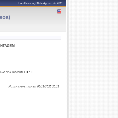
João Pessoa, 08 de Agosto de 2026
soa)
ONTAGEM
s de audiovisual I, II e III.
Notícia cadastrada em 03/12/2025 20:12