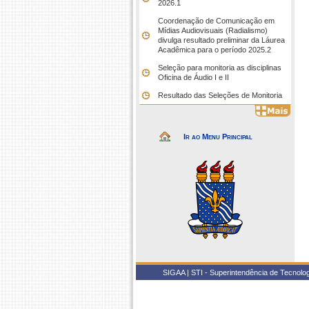
2026.1
Coordenação de Comunicação em
Mídias Audiovisuais (Radialismo)
divulga resultado preliminar da Láurea
Acadêmica para o período 2025.2
Seleção para monitoria as disciplinas
Oficina de Áudio I e II
Resultado das Seleções de Monitoria
Ir ao Menu Principal
SIGAA | STI - Superintendência de Tecnol