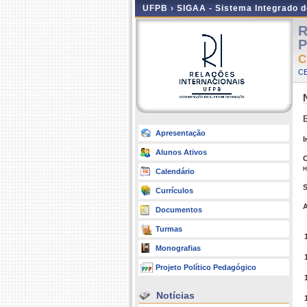
UFPB ›
SIGAA - Sistema Integrado 
R
P
C
CE
Apresentação
I
Alunos Ativos
h
Calendário
S
Currículos
A
Documentos
Turmas
Monografias
Projeto Político Pedagógico
Notícias