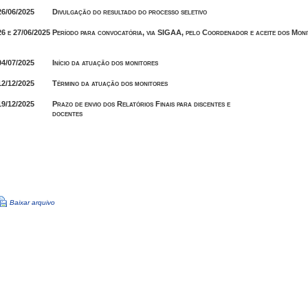
26/06/2025
Divulgação do resultado do processo seletivo
26 e 27/06/2025
Período para convocatória, via SIGAA, pelo Coordenador e aceite dos Moni
04/07/2025
Início da atuação dos monitores
12/12/2025
Término da atuação dos monitores
19/12/2025
Prazo de envio dos Relatórios Finais para discentes e
docentes
Baixar arquivo