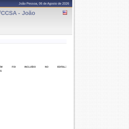
João Pessoa, 06 de Agosto de 2026
CCSA - João
m foi incluído no edital:
ng