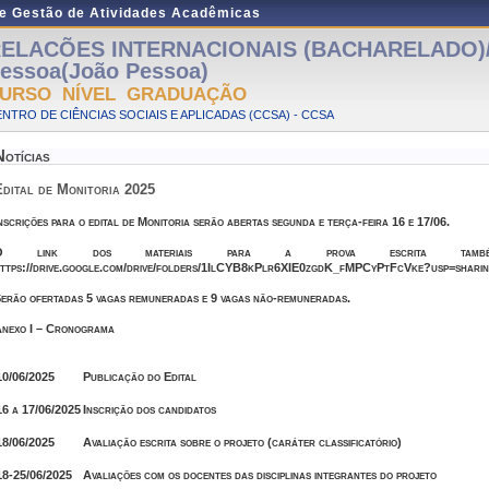
de Gestão de Atividades Acadêmicas
ELACÕES INTERNACIONAIS (BACHARELADO)/
essoa(João Pessoa)
URSO NÍVEL GRADUAÇÃO
NTRO DE CIÊNCIAS SOCIAIS E APLICADAS (CCSA) - CCSA
Notícias
Edital de Monitoria 2025
nscrições para o edital de Monitoria serão abertas segunda e terça-feira 16 e 17/06.
O link dos materiais para a prova escrita també
ttps://drive.google.com/drive/folders/1IlCYB8kPlr6XIE0zgdK_fMPCyPtFcVke?usp=shari
erão ofertadas 5 vagas remuneradas e 9 vagas não-remuneradas.
nexo I – Cronograma
10/06/2025
Publicação do Edital
16 a 17/06/2025
Inscrição dos candidatos
18/06/2025
Avaliação escrita sobre o projeto (caráter classificatório)
18-25/06/2025
Avaliações com os docentes das disciplinas integrantes do projeto