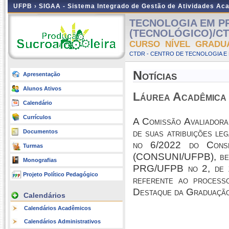
UFPB ›
SIGAA - Sistema Integrado de Gestão de Atividades Ac
TECNOLOGIA EM 
(TECNOLÓGICO)/CTD
CURSO NÍVEL GRADU
CTDR - CENTRO DE TECNOLOGIA E
Notícias
Apresentação
Alunos Ativos
Láurea Acadêmica
Calendário
Currículos
A Comissão Avaliadora
de suas atribuições le
Documentos
no 6/2022 do Consel
Turmas
(CONSUNI/UFPB), bem c
Monografias
PRG/UFPB no 2, de 12
Projeto Político Pedagógico
referente ao process
Destaque da Graduaçã
Calendários
Calendários Acadêmicos
Calendários Administrativos