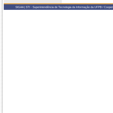
SIGAA | STI - Superintendência de Tecnologia da Informação da UFPB / Coope