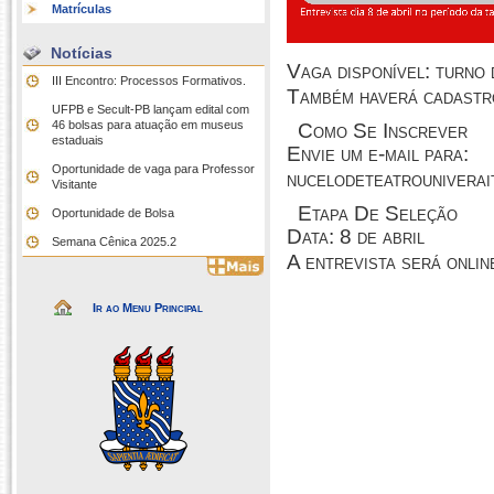
Matrículas
Notícias
Vaga disponível: turno 
III Encontro: Processos Formativos.
Também haverá cadastro
UFPB e Secult-PB lançam edital com
46 bolsas para atuação em museus
Como Se Inscrever
estaduais
Envie um
e-mail
para:
Oportunidade de vaga para Professor
nucelodeteatrounivera
Visitante
Etapa De Seleção
Oportunidade de Bolsa
Data: 8 de abril
Semana Cênica 2025.2
A entrevista será
onlin
Ir ao Menu Principal