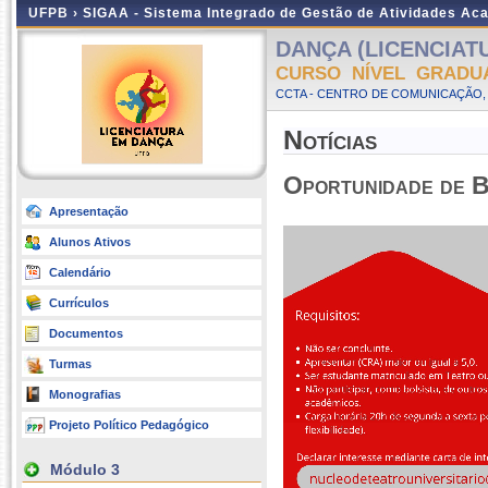
UFPB ›
SIGAA - Sistema Integrado de Gestão de Atividades Ac
DANÇA (LICENCIATU
CURSO NÍVEL GRADU
CCTA - CENTRO DE COMUNICAÇÃO, 
Notícias
Oportunidade de 
Apresentação
Alunos Ativos
Calendário
Currículos
Documentos
Turmas
Monografias
Projeto Político Pedagógico
Módulo 3