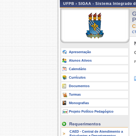
UFPB ›
SIGAA - Sistema Integrado 
G
P
C
C
Apresentação
Alunos Ativos
P
Calendário
Currículos
Documentos
Turmas
Monografias
Projeto Político Pedagógico
Requerimentos
CAED - Central de Atendimento a
Estudantes e Departamentos