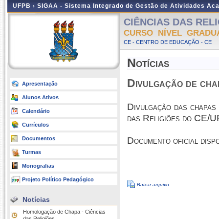
UFPB ›
SIGAA - Sistema Integrado de Gestão de Atividades Ac
CIÊNCIAS DAS RELI
CURSO NÍVEL GRADU
CE - CENTRO DE EDUCAÇÃO - CE
Notícias
Divulgação de chap
Apresentação
Alunos Ativos
Divulgação das chapas
Calendário
das Religiões do CE/
Currículos
Documentos
Documento oficial disp
Turmas
Monografias
Projeto Político Pedagógico
Baixar arquivo
Notícias
Homologação de Chapa - Ciências
das Religiões