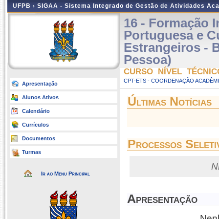
UFPB ›
SIGAA - Sistema Integrado de Gestão de Atividades Ac
16 - Formação I
Portuguesa e Cu
Estrangeiros - 
Pessoa)
CURSO NÍVEL TÉCNIC
CPT-ETS - COORDENAÇÃO ACADÊMI
Apresentação
Alunos Ativos
Últimas Notícias
Calendário
Currículos
Documentos
Processos Seleti
Turmas
N
Ir ao Menu Principal
Apresentação
Nenh