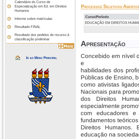
Calendário do Curso de
Processos Seletivos Aberto
Especialização em Ed. em Direitos
Humanos
Curso/Período
Informe sobre matrículas
EDUCAÇÃO EM DIREITOS HUMANOS
Resultado FINAL
Resultado dos pedidos de recurso à
classificação preliminar
Apresentação
Concebido em nível d
Ir ao Menu Principal
e
habilidades dos prof
Públicas de Ensino, 
como ativistas ligad
Nacionais para prom
dos Direitos Huma
especialmente promo
com educadores e 
fundamentos teóricos
Direitos Humanos. 
educação na socieda