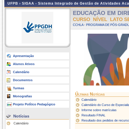
UFPB ›
SIGAA - Sistema Integrado de Gestão de Atividades Ac
EDUCAÇÃO EM DIRE
CURSO NÍVEL LATO S
CCHLA - PROGRAMA DE PÓS-GRADUA
Apresentação
Alunos Ativos
Calendário
Documentos
Turmas
Últimas Notícias
Monografias
Calendário
Projeto Político Pedagógico
Calendário do Curso de Especial
Informe sobre matrículas
Resultado FINAL
Notícias
Resultado dos pedidos de recurso 
Calendário