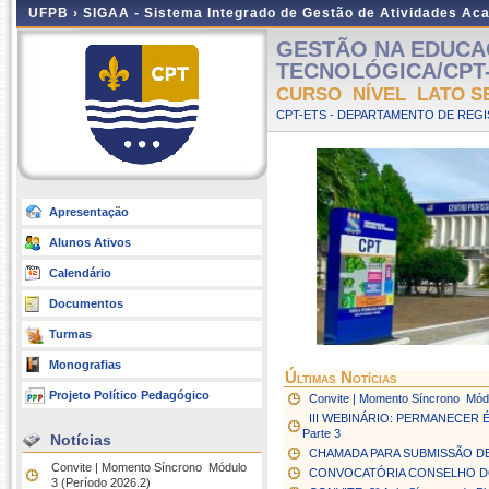
UFPB ›
SIGAA - Sistema Integrado de Gestão de Atividades Ac
GESTÃO NA EDUCA
TECNOLÓGICA/CPT-
CURSO NÍVEL LATO S
CPT-ETS - DEPARTAMENTO DE REGI
Apresentação
Alunos Ativos
Calendário
Documentos
Turmas
Monografias
Últimas Notícias
Projeto Político Pedagógico
Convite | Momento Síncrono  Mód
III WEBINÁRIO: PERMANECER
Parte 3
Notícias
CHAMADA PARA SUBMISSÃO DE 
Convite | Momento Síncrono  Módulo
CONVOCATÓRIA CONSELHO 
3 (Período 2026.2)