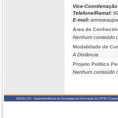
Vice-Coordenação
Telefone/Ramal:
99
E-mail:
annearaujo
Área de Conhecim
Nenhum conteúdo d
Modalidade de Cur
A Distância
Projeto Político P
Nenhum conteúdo d
SIGAA | STI - Superintendência de Tecnologia da Informação da UFPB / Coope