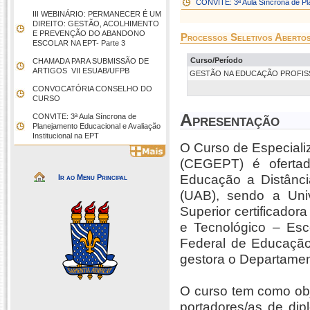
CONVITE: 3ª Aula Síncrona de Pla
III WEBINÁRIO: PERMANECER É UM
DIREITO: GESTÃO, ACOLHIMENTO
E PREVENÇÃO DO ABANDONO
Processos Seletivos Aberto
ESCOLAR NA EPT- Parte 3
Curso/Período
CHAMADA PARA SUBMISSÃO DE
ARTIGOS  VII ESUAB/UFPB
GESTÃO NA EDUCAÇÃO PROFISSIO
CONVOCATÓRIA CONSELHO DO
CURSO
Apresentação
CONVITE: 3ª Aula Síncrona de
Planejamento Educacional e Avaliação
Institucional na EPT
O Curso de Especiali
(CEGEPT) é ofertad
Educação a Distânci
Ir ao Menu Principal
(UAB), sendo a Univ
Superior certificador
e Tecnológico – Es
Federal de Educação 
gestora o Departamen
O curso tem como obj
portadores/as de di