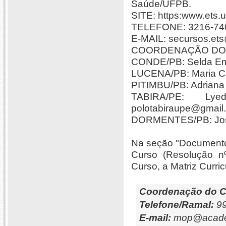
Saúde/UFPB.
SITE: https:www.ets.u
TELEFONE: 3216-74
E-MAIL: secursos.et
COORDENAÇÃO DO
CONDE/PB: Selda Em
LUCENA/PB: Maria Ca
PITIMBU/PB: Adriana
TABIRA/PE: Ly
polotabiraupe@gmai
DORMENTES/PB: José
Na seção "Documento
Curso (Resolução n
Curso, a Matriz Curri
Coordenação do C
Telefone/Ramal:
99
E-mail:
mop@academ