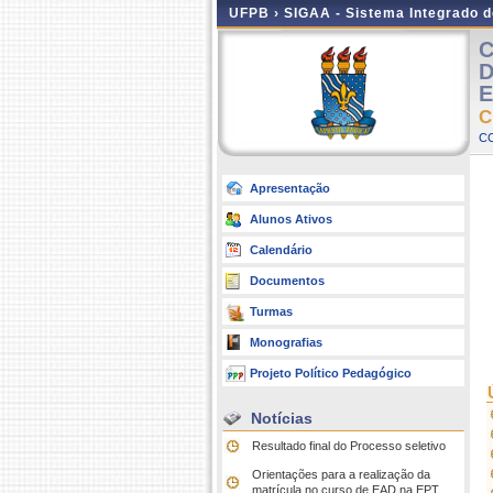
UFPB ›
SIGAA - Sistema Integrado 
C
D
E
C
CC
Apresentação
Alunos Ativos
Calendário
Documentos
Turmas
Monografias
Projeto Político Pedagógico
Notícias
Resultado final do Processo seletivo
Orientações para a realização da
matrícula no curso de EAD na EPT