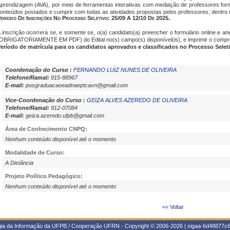
prendizagem (AVA), por meio de ferramentas interativas com mediação de professores for
onteúdos postados e cumprir com todas as atividades propostas pelos professores, dentro 
eríodo De Inscrições No Processo Seletivo: 25/09 A
12/10 De 2025.
 inscrição ocorrerá se, e somente se, o(a) candidato(a) preencher o formulário onlin
OBRIGATORIAMENTE EM PDF) do Edital no(s) campo(s) disponível(is), e imprimir o comprov
eríodo de matrícula para os candidatos aprovados e classificados no Processo Seletiv
Coordenação do Curso :
FERNANDO LUIZ NUNES DE OLIVEIRA
Telefone/Ramal:
915-88967
E-mail:
posgraduacaoeadnaeptcavn@gmail.com
Vice-Coordenação do Curso :
GEIZA ALVES AZEREDO DE OLIVEIRA
Telefone/Ramal:
912-07084
E-mail:
geiza.azeredo.ufpb@gmail.com
Área de Conhecimento CNPQ:
Nenhum conteúdo disponível até o momento
Modalidade de Curso:
A Distância
Projeto Político Pedagógico:
Nenhum conteúdo disponível até o momento
<< Voltar
ogia da Informação da UFPB / Cooperação UFRN - Copyright © 2006-2026 | sigaa-6d48877