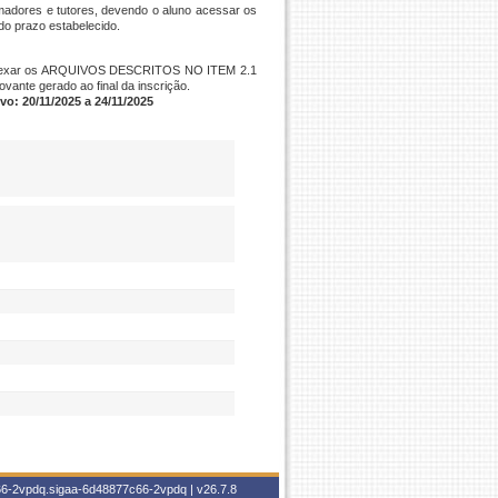
madores e tutores, devendo o aluno acessar os
do prazo estabelecido.
e e anexar os ARQUIVOS DESCRITOS NO ITEM 2.1
ante gerado ao final da inscrição.
o: 20/11/2025 a 24/11/2025
c66-2vpdq.sigaa-6d48877c66-2vpdq |
v26.7.8