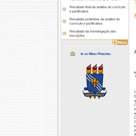
Resultado final da análise do currículo
e justificativa
Resultado preliminar da análise do
currículo e justificativa
Resultado da homologação das
inscrições
Ir ao Menu Principal
H
O
E
q
O
e
a
O
O
e
e
A