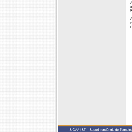
A
c
P
A
(
P
SIGAA | STI - Superintendência de Tecnol