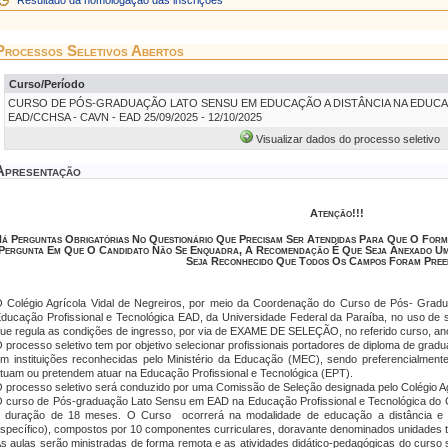
Resultado da homologação das inscrições
Processos Seletivos Abertos
Curso/Período
CURSO DE PÓS-GRADUAÇÃO LATO SENSU EM EDUCAÇÃO A DISTÂNCIA NA EDUC
EAD/CCHSA - CAVN - EAD 25/09/2025 - 12/10/2025
Visualizar dados do processo seletivo
Apresentação
Atenção!!!
á Perguntas Obrigatórias No Questionário Que Precisam Ser Atendidas Para Que O Form
Pergunta Em Que O Candidato Não Se Enquadra, A Recomendação É Que Seja Anexado Um
Seja Reconhecido Que Todos Os Campos Foram Pree
 Colégio Agrícola Vidal de Negreiros, por meio da Coordenação do Curso de Pós- Gra
ducação Profissional e Tecnológica EAD, da Universidade Federal da Paraíba, no uso de sua
ue regula as condições de ingresso, por via de EXAME DE SELEÇÃO, no referido curso, ano
 processo seletivo tem por objetivo selecionar profissionais portadores de diploma de gra
m instituições reconhecidas pelo Ministério da Educação (MEC), sendo preferencialment
tuam ou pretendem atuar na Educação Profissional e Tecnológica (EPT).
 processo seletivo será conduzido por uma Comissão de Seleção designada pelo Colégio A
 curso de Pós-graduação
Lato Sensu
em EAD na Educação Profissional e Tecnológica do C
 duração de 18 meses. O Curso ocorrerá na modalidade de educação a distância e 
specífico), compostos por 10 componentes curriculares, doravante denominados unidades t
s aulas serão ministradas de forma remota e as atividades didático-pedagógicas do curso s