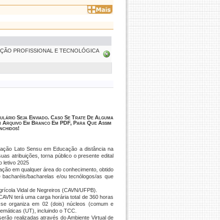
AÇÃO PROFISSIONAL E TECNOLÓGICA
ulário Seja Enviado. Caso Se Trate De Alguma
 Arquivo Em Branco Em PDF, Para Que Assim
nchidos!
duação
Lato Sensu
em Educação a distância na
s atribuições, torna público o presente edital
 letivo 2025
duação em qualquer área do conhecimento, obtido
e bacharéis/bacharelas e/ou tecnólogos/as que
grícola Vidal de Negreiros (CAVN/UFPB).
AVN terá uma carga horária total de 360 horas
se organiza em 02 (dois) núcleos (comum e
emáticas (UT), incluindo o TCC.
erão realizadas através do Ambiente Virtual de