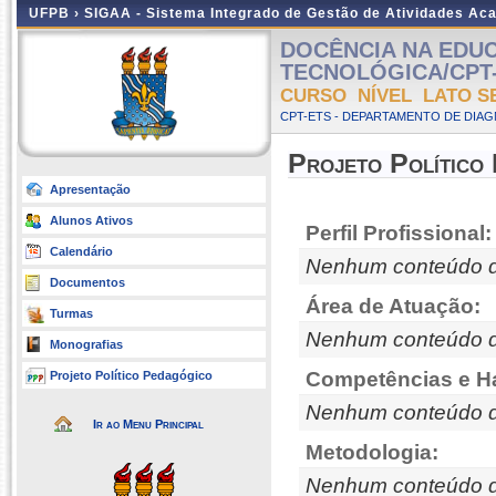
UFPB ›
SIGAA - Sistema Integrado de Gestão de Atividades Ac
DOCÊNCIA NA EDU
TECNOLÓGICA/CPT-
CURSO NÍVEL LATO S
CPT-ETS - DEPARTAMENTO DE DIA
Projeto Político
Apresentação
Alunos Ativos
Perfil Profissional:
Calendário
Nenhum conteúdo d
Documentos
Área de Atuação:
Turmas
Nenhum conteúdo d
Monografias
Competências e Ha
Projeto Político Pedagógico
Nenhum conteúdo d
Ir ao Menu Principal
Metodologia:
Nenhum conteúdo d