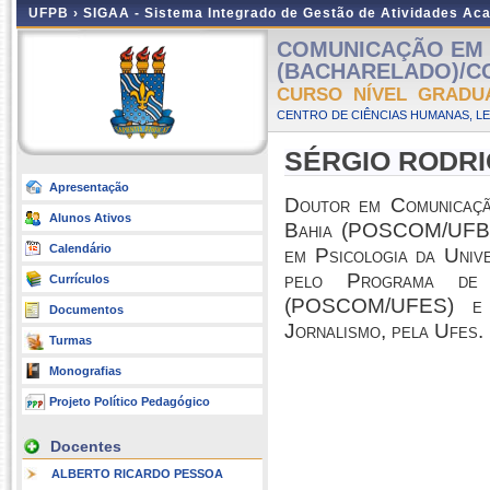
UFPB ›
SIGAA - Sistema Integrado de Gestão de Atividades Ac
COMUNICAÇÃO EM M
(BACHARELADO)/CCH
CURSO NÍVEL GRADU
CENTRO DE CIÊNCIAS HUMANAS, LE
SÉRGIO RODRI
Apresentação
Doutor em Comunicaçã
Alunos Ativos
Bahia (POSCOM/UFBA)
Calendário
em Psicologia da Uni
pelo Programa de 
Currículos
(POSCOM/UFES) e ba
Documentos
Jornalismo, pela Ufes
Turmas
Monografias
Projeto Político Pedagógico
Docentes
ALBERTO RICARDO PESSOA