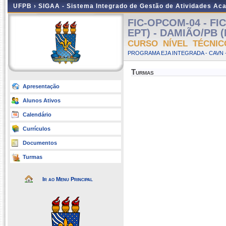
UFPB ›
SIGAA - Sistema Integrado de Gestão de Atividades Ac
FIC-OPCOM-04 - F
EPT) - DAMIÃO/PB (
CURSO NÍVEL TÉCNIC
PROGRAMA EJA INTEGRADA - CAVN 
Turmas
Apresentação
Alunos Ativos
Calendário
Currículos
Documentos
Turmas
Ir ao Menu Principal