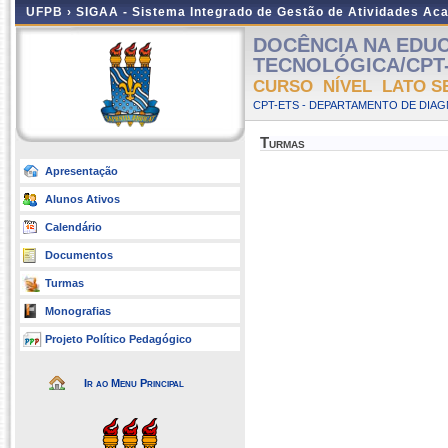
UFPB ›
SIGAA - Sistema Integrado de Gestão de Atividades Ac
DOCÊNCIA NA EDU
TECNOLÓGICA/CPT-
CURSO NÍVEL LATO S
CPT-ETS - DEPARTAMENTO DE DIA
Turmas
Apresentação
Alunos Ativos
Calendário
Documentos
Turmas
Monografias
Projeto Político Pedagógico
Ir ao Menu Principal