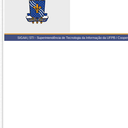
SIGAA | STI - Superintendência de Tecnologia da Informação da UFPB / Coope