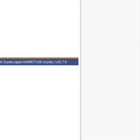
c66-2vpdq.sigaa-6d48877c66-2vpdq |
v26.7.8