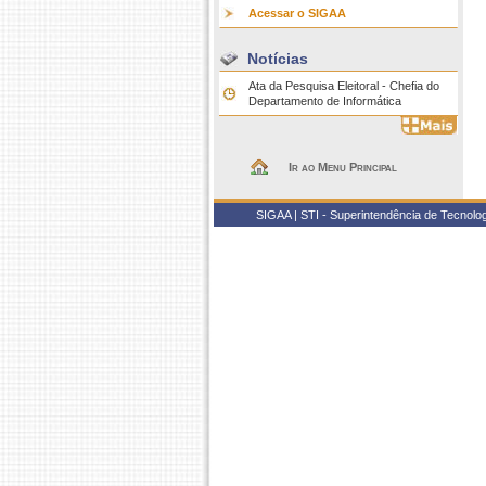
Acessar o SIGAA
Notícias
Ata da Pesquisa Eleitoral - Chefia do
Departamento de Informática
Ir ao Menu Principal
SIGAA | STI - Superintendência de Tecnol