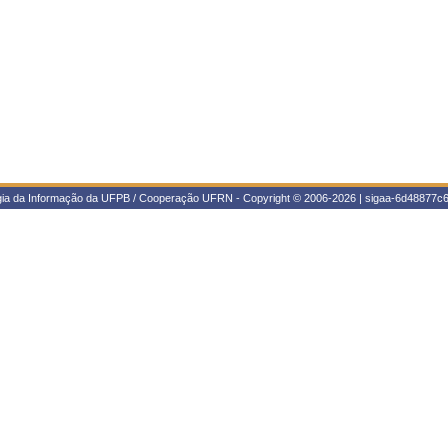
ogia da Informação da UFPB / Cooperação UFRN - Copyright © 2006-2026 | sigaa-6d48877