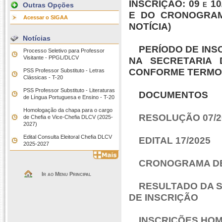
INSCRIÇÃO: 09 e 1
Outras Opções
E DO CRONOGRAMA
Acessar o SIGAA
NOTÍCIA)
Notícias
PERÍODO DE INSCR
Processo Seletivo para Professor
Visitante - PPGL/DLCV
NA SECRETARIA 
CONFORME TERMOS 
PSS Professor Substituto - Letras
Clássicas - T-20
PSS Professor Substituto - Literaturas
DOCUMENTOS
de Língua Portuguesa e Ensino - T-20
Homologação da chapa para o cargo
RESOLUÇÃO 07/2
de Chefia e Vice-Chefia DLCV (2025-
2027)
Edital Consulta Eleitoral Chefia DLCV
EDITAL 17/2025
2025-2027
CRONOGRAMA DE
Ir ao Menu Principal
RESULTADO DA S
DE INSCRIÇÃO
INSCRIÇÕES HO