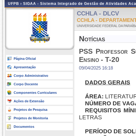
UFPB ›
SIGAA - Sistema Integrado de Gestão de Atividades Ac
CCHLA - DLCV
CCHLA - DEPARTAMEN
UNIVERSIDADE FEDERAL DA PARAÍB
Notícias
PSS Professor Su
Ensino - T-20
Página Oficial
Apresentação
09/04/2025 16:18
Corpo Administrativo
DADOS GERAIS
Corpo Docente
Componentes Curriculares
ÁREA:
LITERATU
Ações de Extensão
NÚMERO DE VAG
REQUISITOS MÍN
Projetos de Pesquisa
LETRAS
Projetos de Monitoria
Documentos
PERÍODO DE SOL