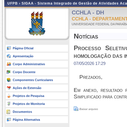
UFPB ›
SIGAA - Sistema Integrado de Gestão de Atividades Ac
CCHLA - DH
CCHLA - DEPARTAMENT
UNIVERSIDADE FEDERAL DA PARAÍB
Notícias
Processo Seletiv
Página Oficial
homologação das i
Apresentação
07/05/2026 17:29
Corpo Administrativo
Corpo Docente
Prezados,
Componentes Curriculares
Ações de Extensão
Em anexo, resultado 
Simplificado para cont
Projetos de Pesquisa
Projetos de Monitoria
Baixar arquivo
Documentos
Página Alternativa