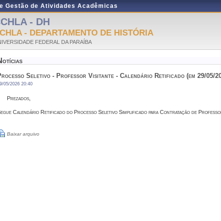
de Gestão de Atividades Acadêmicas
CHLA - DH
CHLA - DEPARTAMENTO DE HISTÓRIA
IVERSIDADE FEDERAL DA PARAÍBA
Notícias
rocesso Seletivo - Professor Visitante - Calendário Retificado (em 29/05/2
9/05/2026 20:40
Prezados,
egue Calendário Retificado do Processo Seletivo Simplificado para Contratação de Professor 
Baixar arquivo