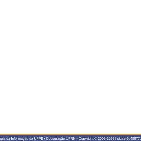
logia da Informação da UFPB / Cooperação UFRN - Copyright © 2006-2026 | sigaa-6d48877c