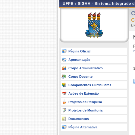
UFPB ›
SIGAA - Sistema Integrado 
C
C
UN
P
Página Oficial
2
Apresentação
Corpo Administrativo
S
Corpo Docente
Componentes Curriculares
Ações de Extensão
Projetos de Pesquisa
Projetos de Monitoria
Documentos
Página Alternativa