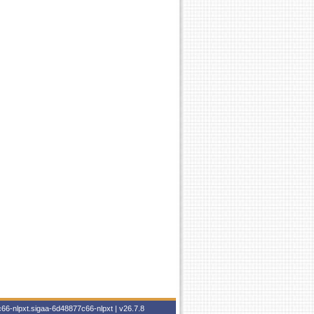
66-nlpxt.sigaa-6d48877c66-nlpxt |
v26.7.8