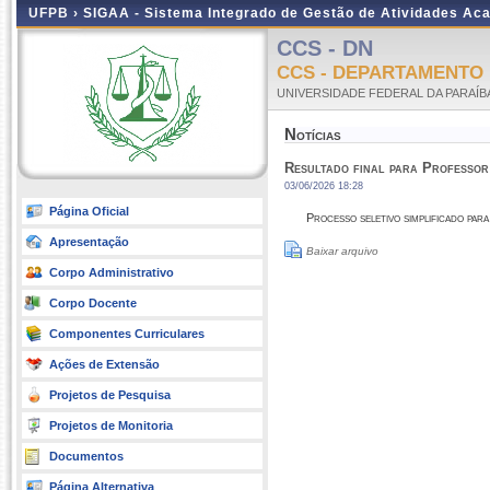
UFPB ›
SIGAA - Sistema Integrado de Gestão de Atividades Ac
CCS - DN
CCS - DEPARTAMENTO
UNIVERSIDADE FEDERAL DA PARAÍB
Notícias
Resultado final para Professor
03/06/2026 18:28
Página Oficial
Processo seletivo simplificado para
Apresentação
Baixar arquivo
Corpo Administrativo
Corpo Docente
Componentes Curriculares
Ações de Extensão
Projetos de Pesquisa
Projetos de Monitoria
Documentos
Página Alternativa