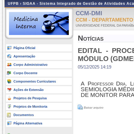
UFPB ›
SIGAA - Sistema Integrado de Gestão de Atividades Ac
CCM-DMI
CCM - DEPARTAMENTO 
UNIVERSIDADE FEDERAL DA PARAÍB
Notícias
Página Oficial
EDITAL - PRO
Apresentação
MÓDULO (GDMEI
Corpo Administrativo
05/12/2025 14:19
Corpo Docente
Componentes Curriculares
A Professor Dra. L
SEMIOLOGIA MÉDIC
Ações de Extensão
DE MONITOR PARA
Projetos de Pesquisa
Projetos de Monitoria
Baixar arquivo
Documentos
Página Alternativa