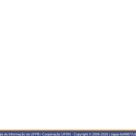
ogia da Informação da UFPB / Cooperação UFRN - Copyright © 2006-2026 | sigaa-6d48877