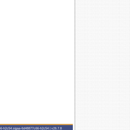
c66-h2c54.sigaa-6d48877c66-h2c54 |
v26.7.8