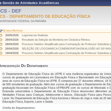
de Gestão de Atividades Acadêmicas
CS - DEF
CS - DEPARTAMENTO DE EDUCAÇÃO FÍSICA
IVERSIDADE FEDERAL DA PARAÍBA
Últimas Notícias
20/05/2026
Logomarcas finalistas
28/04/2026
Resultado da Seleção da Monitoria em Ginástica Ritmica
28/04/2026
Processo Seletivo Simplificado para Contratação de Professor Substituto p
26/04/2026
SELEÇÃO DE LOGOMARCA COMEMORATIVA EM ALUSÃO AO 50º ANIV
19/04/2026
Processo Seletivo Simplificado para Contratação de Professor Substituto p
Apresentação Do Departamento
O Departamento de Educação Física da UFPB é uma instância organizativa da Unive
cursos de graduação em Licenciatura em Educação Física e Bacharelado em Educaçã
anos do curso de Educação Física na UFPB. É composto por 27 docentes efetivos, 18 Se
de 500 estudantes de graduação. Além dos cursos de graduação o Departamento de Ed
graduação Associado em Educação Física UFPB/UPE com os cursos de Mestrado e D
Extensão universitária o Departamento de Educação Física desenvolve diferentes p
Atividades Físicas para Crianças, Adolescente e Idosos, Educação Física para Pess
Lazer. No Departamento de Educação Física funciona o Museo do Jogo e mais de 20 labo
Educação Física, Esporte, Lazer e Saúde.
Chefia do Departamento: