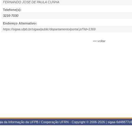
FERNANDO JOSE DE PAULA CUNHA
Telefone(s):
3216-7030
Endereço Alternativo:
https://sigaa.ufpb.br/sigaa/public/departamento/portal.jsf?id=1369
<< voltar
ogia da Informação da UFPB / Cooperação UFRN - Copyright © 2006-2026 | sigaa-6d48877