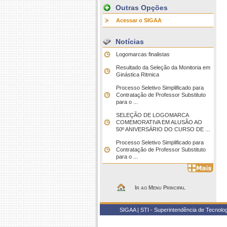
Outras Opções
Acessar o SIGAA
Notícias
Logomarcas finalistas
Resultado da Seleção da Monitoria em
Ginástica Ritmica
Processo Seletivo Simplificado para
Contratação de Professor Substituto
para o ...
SELEÇÃO DE LOGOMARCA
COMEMORATIVA EM ALUSÃO AO
50º ANIVERSÁRIO DO CURSO DE ...
Processo Seletivo Simplificado para
Contratação de Professor Substituto
para o ...
Ir ao Menu Principal
SIGAA | STI - Superintendência de Tecnol