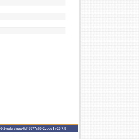
c66-2vpdq.sigaa-6d48877c66-2vpdq |
v26.7.8