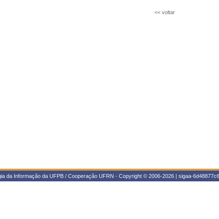
<< voltar
ogia da Informação da UFPB / Cooperação UFRN - Copyright © 2006-2026 | sigaa-6d48877