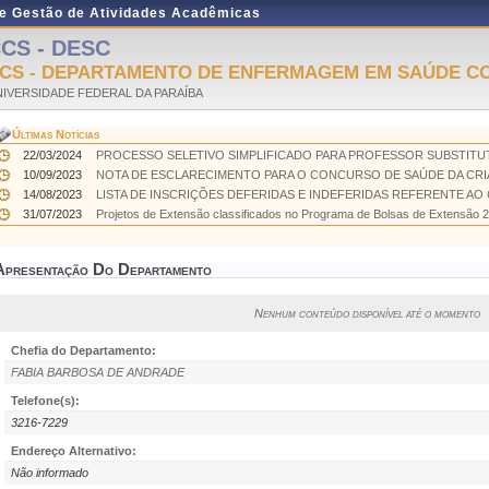
de Gestão de Atividades Acadêmicas
CS - DESC
CS - DEPARTAMENTO DE ENFERMAGEM EM SAÚDE CO
IVERSIDADE FEDERAL DA PARAÍBA
Últimas Notícias
22/03/2024
PROCESSO SELETIVO SIMPLIFICADO PARA PROFESSOR SUBSTITUT
10/09/2023
NOTA DE ESCLARECIMENTO PARA O CONCURSO DE SAÚDE DA CRI
14/08/2023
LISTA DE INSCRIÇÕES DEFERIDAS E INDEFERIDAS REFERENTE AO 
31/07/2023
Projetos de Extensão classificados no Programa de Bolsas de Extensão 2
Apresentação Do Departamento
Nenhum conteúdo disponível até o momento
Chefia do Departamento:
FABIA BARBOSA DE ANDRADE
Telefone(s):
3216-7229
Endereço Alternativo:
Não informado