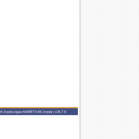
c66-2vpdq.sigaa-6d48877c66-2vpdq |
v26.7.8