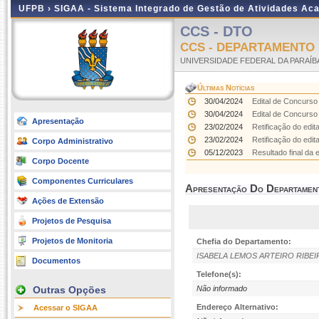
UFPB ›
SIGAA - Sistema Integrado de Gestão de Atividades Ac
CCS - DTO
CCS - DEPARTAMENTO
UNIVERSIDADE FEDERAL DA PARAÍB
Últimas Notícias
30/04/2024
Edital de Concurso 
30/04/2024
Edital de Concurso 
Apresentação
23/02/2024
Retificação do edit
23/02/2024
Retificação do edita
Corpo Administrativo
05/12/2023
Resultado final da 
Corpo Docente
Componentes Curriculares
Apresentação Do Departamen
Ações de Extensão
Projetos de Pesquisa
Projetos de Monitoria
Chefia do Departamento:
ISABELA LEMOS ARTEIRO RIBEI
Documentos
Telefone(s):
Outras Opções
Não informado
Endereço Alternativo:
Acessar o SIGAA