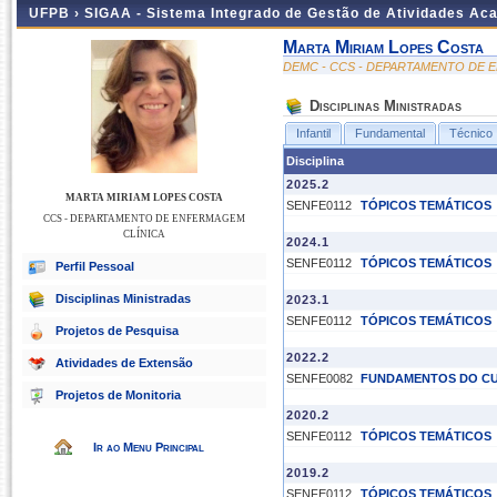
UFPB ›
SIGAA - Sistema Integrado de Gestão de Atividades Ac
Marta Miriam Lopes Costa
DEMC - CCS - DEPARTAMENTO DE 
Disciplinas Ministradas
Infantil
Fundamental
Técnico
Disciplina
2025.2
MARTA MIRIAM LOPES COSTA
SENFE0112
TÓPICOS TEMÁTICOS
CCS - DEPARTAMENTO DE ENFERMAGEM
CLÍNICA
2024.1
SENFE0112
TÓPICOS TEMÁTICOS
Perfil Pessoal
Disciplinas Ministradas
2023.1
SENFE0112
TÓPICOS TEMÁTICOS
Projetos de Pesquisa
2022.2
Atividades de Extensão
SENFE0082
FUNDAMENTOS DO CU
Projetos de Monitoria
2020.2
SENFE0112
TÓPICOS TEMÁTICOS
Ir ao Menu Principal
2019.2
SENFE0112
TÓPICOS TEMÁTICOS