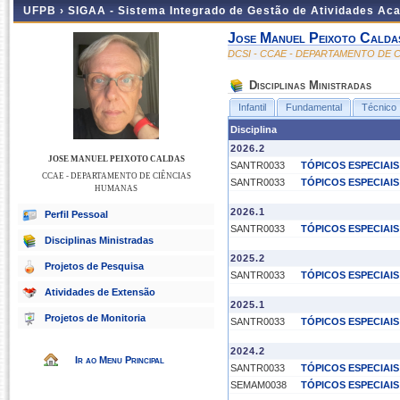
UFPB ›
SIGAA - Sistema Integrado de Gestão de Atividades Ac
Jose Manuel Peixoto Calda
DCSI - CCAE - DEPARTAMENTO DE 
Disciplinas Ministradas
Infantil
Fundamental
Técnico
Disciplina
2026.2
JOSE MANUEL PEIXOTO CALDAS
SANTR0033
TÓPICOS ESPECIAI
CCAE - DEPARTAMENTO DE CIÊNCIAS
SANTR0033
TÓPICOS ESPECIAI
HUMANAS
2026.1
Perfil Pessoal
SANTR0033
TÓPICOS ESPECIAI
Disciplinas Ministradas
2025.2
Projetos de Pesquisa
SANTR0033
TÓPICOS ESPECIAI
Atividades de Extensão
2025.1
Projetos de Monitoria
SANTR0033
TÓPICOS ESPECIAI
2024.2
Ir ao Menu Principal
SANTR0033
TÓPICOS ESPECIAI
SEMAM0038
TÓPICOS ESPECIAIS