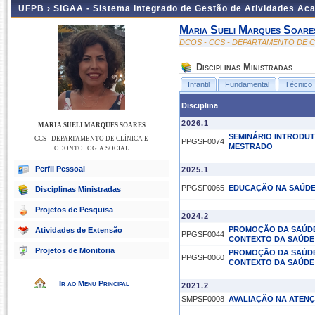
UFPB ›
SIGAA - Sistema Integrado de Gestão de Atividades Ac
Maria Sueli Marques Soare
DCOS - CCS - DEPARTAMENTO DE 
Disciplinas Ministradas
Infantil
Fundamental
Técnico
Disciplina
2026.1
MARIA SUELI MARQUES SOARES
SEMINÁRIO INTRODU
CCS - DEPARTAMENTO DE CLÍNICA E
PPGSF0074
MESTRADO
ODONTOLOGIA SOCIAL
Perfil Pessoal
2025.1
PPGSF0065
EDUCAÇÃO NA SAÚD
Disciplinas Ministradas
Projetos de Pesquisa
2024.2
PROMOÇÃO DA SAÚD
Atividades de Extensão
PPGSF0044
CONTEXTO DA SAÚDE 
Projetos de Monitoria
PROMOÇÃO DA SAÚD
PPGSF0060
CONTEXTO DA SAÚDE 
Ir ao Menu Principal
2021.2
SMPSF0008
AVALIAÇÃO NA ATENÇ