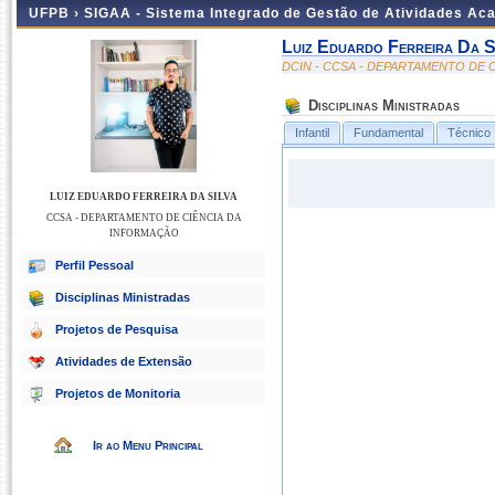
UFPB ›
SIGAA - Sistema Integrado de Gestão de Atividades Ac
Luiz Eduardo Ferreira Da S
DCIN - CCSA - DEPARTAMENTO DE 
Disciplinas Ministradas
Infantil
Fundamental
Técnico
LUIZ EDUARDO FERREIRA DA SILVA
CCSA - DEPARTAMENTO DE CIÊNCIA DA
INFORMAÇÃO
Perfil Pessoal
Disciplinas Ministradas
Projetos de Pesquisa
Atividades de Extensão
Projetos de Monitoria
Ir ao Menu Principal