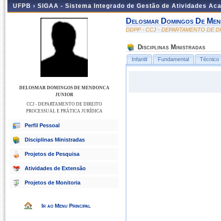
UFPB ›
SIGAA - Sistema Integrado de Gestão de Atividades Ac
Delosmar Domingos De Men
DDPP - CCJ - DEPARTAMENTO DE D
Disciplinas Ministradas
Infantil
Fundamental
Técnico
DELOSMAR DOMINGOS DE MENDONCA
JUNIOR
CCJ - DEPARTAMENTO DE DIREITO
PROCESSUAL E PRÁTICA JURÍDICA
Perfil Pessoal
Disciplinas Ministradas
Projetos de Pesquisa
Atividades de Extensão
Projetos de Monitoria
Ir ao Menu Principal