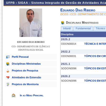
UFPB ›
SIGAA - Sistema Integrado de Gestão de Atividades Ac
Eduardo Dias Ribeiro
DCOS - CCS - DEPARTAMENTO DE 
Disciplinas Ministradas
Infantil
Fundamental
Técnico
Disciplina
2025.2
EDUARDO DIAS RIBEIRO
ODON00014
TÉCNICA E INT
CCS - DEPARTAMENTO DE CLÍNICA E
ODONTOLOGIA SOCIAL
2022.2
ODON00031
TÓPICOS EM CI
Perfil Pessoal
Disciplinas Ministradas
2021.1
SODON0096
TÓPICOS EM E
Projetos de Pesquisa
2020.2
Atividades de Extensão
SODON0096
TÓPICOS EM E
Projetos de Monitoria
Ir ao Menu Principal