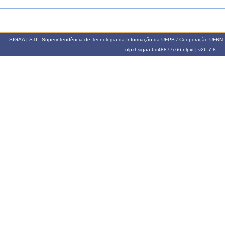
SIGAA | STI - Superintendência de Tecnologia da Informação da UFPB / Cooperação UFRN 
nlpxt.sigaa-6d48877c66-nlpxt |
v26.7.8