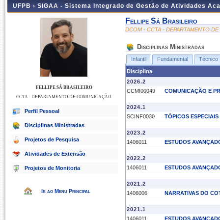
UFPB ›
SIGAA - Sistema Integrado de Gestão de Atividades Ac
Fellipe Sá Brasileiro
DCOM - CCTA - DEPARTAMENTO D
Disciplinas Ministradas
Infantil
Fundamental
Técnico
Disciplina
2026.2
FELLIPE SÁ BRASILEIRO
CCMI00049
COMUNICAÇÃO E PR
CCTA - DEPARTAMENTO DE COMUNICAÇÃO
2024.1
Perfil Pessoal
SCINF0030
TÓPICOS ESPECIAIS
Disciplinas Ministradas
2023.2
Projetos de Pesquisa
1406011
ESTUDOS AVANÇADO
Atividades de Extensão
2022.2
1406011
ESTUDOS AVANÇADO
Projetos de Monitoria
2021.2
Ir ao Menu Principal
1406006
NARRATIVAS DO CO
2021.1
1406011
ESTUDOS AVANÇADO