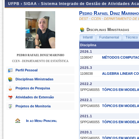
UFPB ›
SIGAA - Sistema Integrado de Gestão de Atividades Ac
Pedro Rafael Diniz Marinho
DEST - CCEN - DEPARTAMENTO DE 
Disciplinas Ministradas
Infantil
Fundamental
Técnico
Disciplina
2026.1
PEDRO RAFAEL DINIZ MARINHO
1108047
MÉTODOS COMPUTAC
CCEN - DEPARTAMENTO DE ESTATÍSTICA
2025.3
Perfil Pessoal
1108038
ALGEBRA LINEAR C
Disciplinas Ministradas
2022.2
Projetos de Pesquisa
SPPGM0055
TÓPICOS EM MODEL
Atividades de Extensão
2022.1
SPPGM0055
TÓPICOS EM MODEL
Projetos de Monitoria
2021.1
Ir ao Menu Principal
SPPGM0055
TÓPICOS EM MODEL
2020.1
SPPGM0055
TÓPICOS EM MODEL