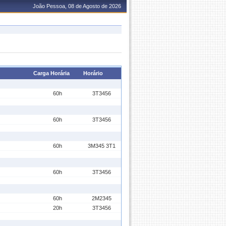
João Pessoa, 08 de Agosto de 2026
Carga Horária
Horário
60h
3T3456
60h
3T3456
60h
3M345 3T1
60h
3T3456
60h
2M2345
20h
3T3456