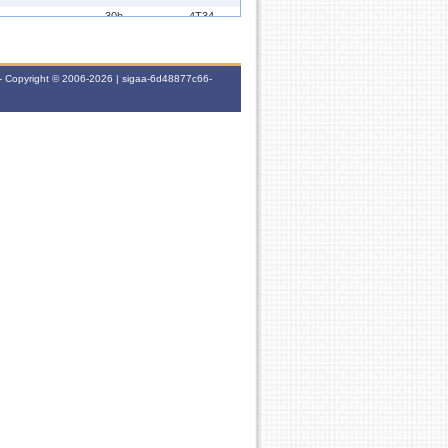
30h
4T34
60h
3T3456
- Copyright © 2006-2026 | sigaa-6d48877c66-
30h
4T34
60h
4T3456
60h
4M2345
60h
4T3456
60h
4T3456
60h
4M2345
60h
4T3456