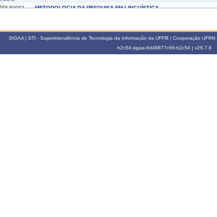
PPLE0002
METODOLOGIA DA PESQUISA EM LINGUÍSTICA
021.1
LING0039
FUNDAMENTOS EM ESCRITA
SIGAA | STI - Superintendência de Tecnologia da Informação da UFPB / Cooperação UFRN 
h2c54.sigaa-6d48877c66-h2c54 |
v26.7.8
020.2
PPLE0002
METODOLOGIA DA PESQUISA EM LINGUÍSTICA
020.1
LING0091
TÓPICOS EM ESCRITA
019.1
LING0091
TÓPICOS EM ESCRITA
018.1
LING0091
TÓPICOS EM ESCRITA
017.1
LING0091
TÓPICOS EM ESCRITA
016.1
LING0091
TÓPICOS EM ESCRITA
015.1
LING0091
TÓPICOS EM ESCRITA