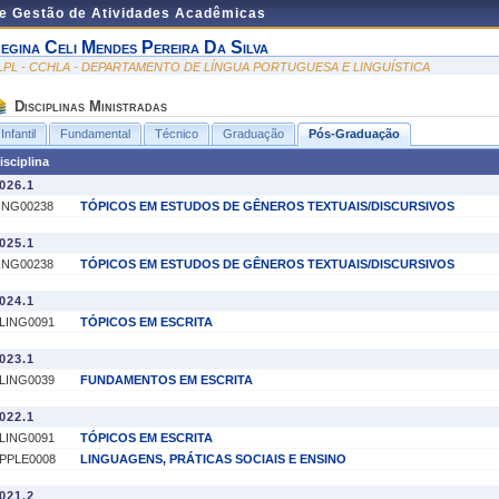
de Gestão de Atividades Acadêmicas
egina Celi Mendes Pereira Da Silva
LPL - CCHLA - DEPARTAMENTO DE LÍNGUA PORTUGUESA E LINGUÍSTICA
Disciplinas Ministradas
Infantil
Fundamental
Técnico
Graduação
Pós-Graduação
isciplina
026.1
ING00238
TÓPICOS EM ESTUDOS DE GÊNEROS TEXTUAIS/DISCURSIVOS
025.1
ING00238
TÓPICOS EM ESTUDOS DE GÊNEROS TEXTUAIS/DISCURSIVOS
024.1
LING0091
TÓPICOS EM ESCRITA
023.1
LING0039
FUNDAMENTOS EM ESCRITA
022.1
LING0091
TÓPICOS EM ESCRITA
PPLE0008
LINGUAGENS, PRÁTICAS SOCIAIS E ENSINO
021.2