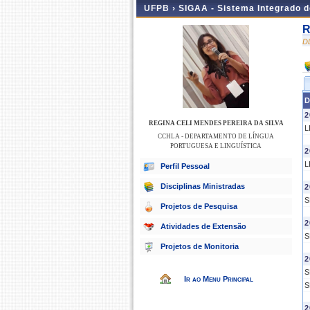
UFPB ›
SIGAA - Sistema Integrado 
R
D
D
2
REGINA CELI MENDES PEREIRA DA SILVA
L
CCHLA - DEPARTAMENTO DE LÍNGUA
PORTUGUESA E LINGUÍSTICA
2
L
Perfil Pessoal
Disciplinas Ministradas
2
S
Projetos de Pesquisa
2
Atividades de Extensão
S
Projetos de Monitoria
2
S
Ir ao Menu Principal
S
2