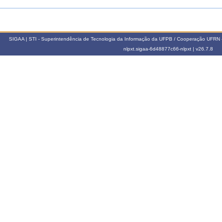
SIGAA | STI - Superintendência de Tecnologia da Informação da UFPB / Cooperação UFRN 
nlpxt.sigaa-6d48877c66-nlpxt |
v26.7.8