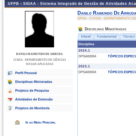
UFPB ›
SIGAA - Sistema Integrado de Gestão de Atividades Ac
Danilo Raimundo De Arrud
DPSA - CCHSA - DEPARTAMENTO DE
Disciplinas Ministradas
Infantil
Fundamental
Técnico
Disciplina
2024.1
DANILO RAIMUNDO DE ARRUDA
DPSA00004
TÓPICOS ESPECI
CCHSA - DEPARTAMENTO DE CIÊNCIAS
SOCIAIS APLICADAS
2023.1
DPSA00004
TÓPICOS ESPECI
Perfil Pessoal
Disciplinas Ministradas
Projetos de Pesquisa
Atividades de Extensão
Projetos de Monitoria
Ir ao Menu Principal