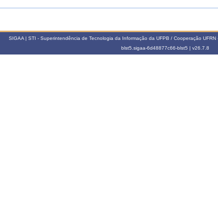
SIGAA | STI - Superintendência de Tecnologia da Informação da UFPB / Cooperação UFRN 
blst5.sigaa-6d48877c66-blst5 |
v26.7.8