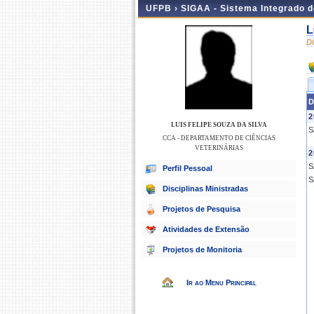
UFPB ›
SIGAA - Sistema Integrado 
L
D
D
2
LUIS FELIPE SOUZA DA SILVA
S
CCA - DEPARTAMENTO DE CIÊNCIAS
VETERINÁRIAS
2
S
Perfil Pessoal
S
Disciplinas Ministradas
Projetos de Pesquisa
Atividades de Extensão
Projetos de Monitoria
Ir ao Menu Principal