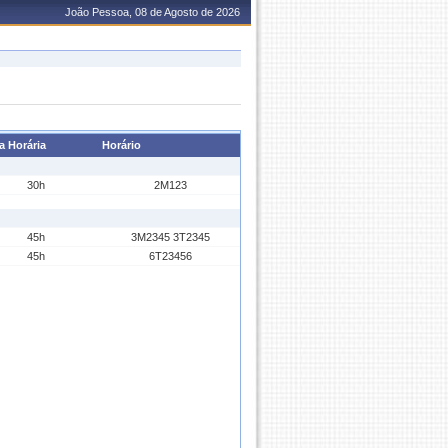
João Pessoa, 08 de Agosto de 2026
a Horária
Horário
30h
2M123
45h
3M2345 3T2345
45h
6T23456