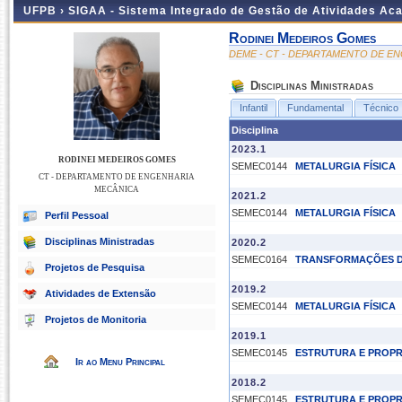
UFPB ›
SIGAA - Sistema Integrado de Gestão de Atividades Ac
Rodinei Medeiros Gomes
DEME - CT - DEPARTAMENTO DE E
Disciplinas Ministradas
Infantil
Fundamental
Técnico
Disciplina
2023.1
RODINEI MEDEIROS GOMES
SEMEC0144
METALURGIA FÍSICA
CT - DEPARTAMENTO DE ENGENHARIA
MECÂNICA
2021.2
SEMEC0144
METALURGIA FÍSICA
Perfil Pessoal
Disciplinas Ministradas
2020.2
SEMEC0164
TRANSFORMAÇÕES D
Projetos de Pesquisa
2019.2
Atividades de Extensão
SEMEC0144
METALURGIA FÍSICA
Projetos de Monitoria
2019.1
SEMEC0145
ESTRUTURA E PROPR
Ir ao Menu Principal
2018.2
SEMEC0145
ESTRUTURA E PROPR