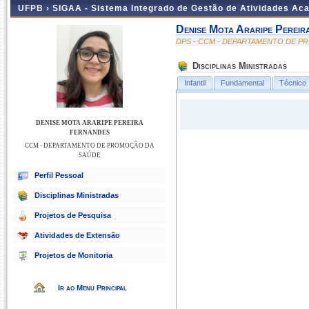
UFPB ›
SIGAA - Sistema Integrado de Gestão de Atividades Ac
Denise Mota Araripe Pereir
DPS - CCM - DEPARTAMENTO DE 
Disciplinas Ministradas
Infantil
Fundamental
Técnico
DENISE MOTA ARARIPE PEREIRA
FERNANDES
CCM - DEPARTAMENTO DE PROMOÇÃO DA
SAÚDE
Perfil Pessoal
Disciplinas Ministradas
Projetos de Pesquisa
Atividades de Extensão
Projetos de Monitoria
Ir ao Menu Principal