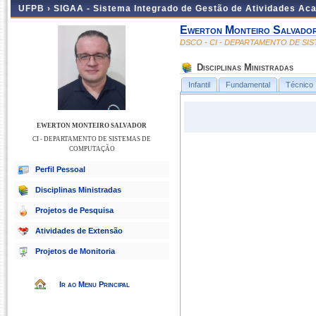
UFPB ›
SIGAA - Sistema Integrado de Gestão de Atividades Ac
Ewerton Monteiro Salvado
DSCO - CI - DEPARTAMENTO DE S
Disciplinas Ministradas
Infantil
Fundamental
Técnico
EWERTON MONTEIRO SALVADOR
CI - DEPARTAMENTO DE SISTEMAS DE
COMPUTAÇÃO
Perfil Pessoal
Disciplinas Ministradas
Projetos de Pesquisa
Atividades de Extensão
Projetos de Monitoria
Ir ao Menu Principal